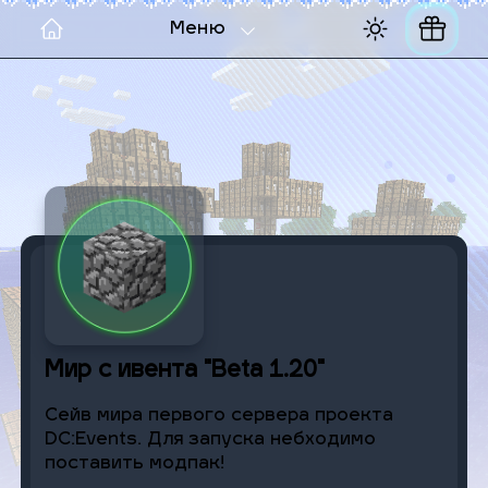
Меню
Мир с ивента "Beta 1.20"
Сейв мира первого сервера проекта
DC:Events. Для запуска небходимо
поставить модпак!