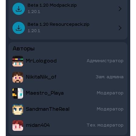
Beta 1.20 Modpack.zip
1.20.1
Beta 1.20 Resourcepack.zip
1.20.1
Авторы
MrLologood
Администратор
NikitaNik_of
Зам. админа
Maestro_Playa
Модератор
SandmanTheReal
Модератор
midan404
Тех. модератор